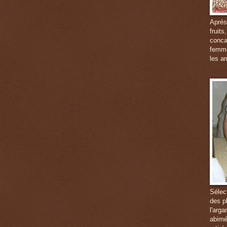
Aprés
fruits
conca
femme
les a
Sélec
des p
l'arg
abimé