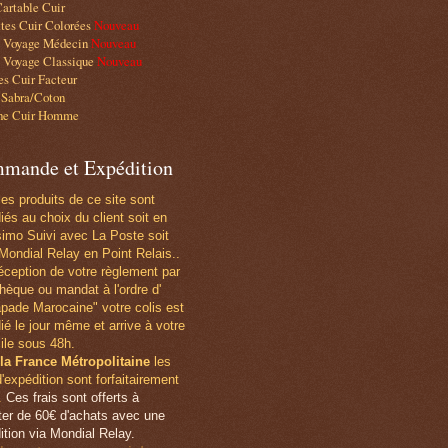
artable Cuir
tes Cuir Colorées
Nouveau
e Voyage Médecin
Nouveau
 Voyage Classique
Nouveau
s Cuir Facteur
 Sabra/Coton
he Cuir Homme
mande et Expédition
les produits de ce site sont
iés au choix du client soit en
simo Suivi avec La Poste soit
Mondial Relay en Point Relais..
éception de votre règlement par
hèque ou mandat
à l'ordre d'
pade Marocaine" votre colis est
ié le jour même et arrive à votre
ile sous 48h.
la France Métropolitaine
les
d'expédition sont forfaitairement
.
Ces frais sont offerts à
er de 60€ d'achats avec une
ition via Mondial Relay.