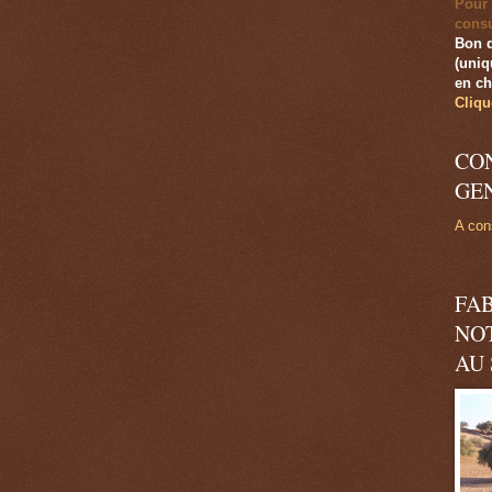
Pour 
consu
Bon 
(uniq
en ch
Cliqu
CO
GE
A cons
FA
NO
AU