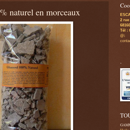
Coo
% naturel en morceaux
ESC
2 rue
6816
Tél :
@:
cont
.
TO
GAMM