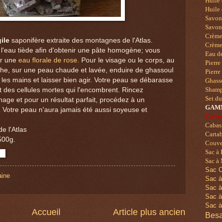
Huile 
Huile 
Savo
Savons
Crème 
ile
saponifère extraite des montagnes de l'Atlas.
Crème
'eau tiède afin d'obtenir une pâte homogène; vous
Eau de
er une
eau florale de rose.
Pour le visage ou le corps, au
Pierre
, sur une peau chaude et lavée, enduire de ghassoul
Pierre
 les mains et laisser bien agir. Votre peau se débarasse
Ghass
t des cellules mortes qui l'encombrent. Rincez
Shampo
Set d
ge et pour un résultat parfait, procédez à un
GAM
.
Votre peau n'aura jamais été aussi soyeuse et
Cabas
Cabas
 l'Atlas
Cartab
500g.
Couver
Sac à
Sac à 
Sac C
ine
Sac à
Sac à
Sac à
Sac à
Accueil
Article plus ancien
Besa