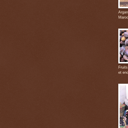
Argan
Maroc
Fruits
et en