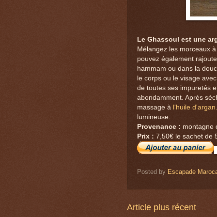
Le Ghassoul est une arg
Mélangez les morceaux à l
pouvez également rajout
hammam ou dans la douche
le corps ou le visage avec
de toutes ses impuretés e
abondamment. Après sécha
massage à
l'huile d'argan
lumineuse.
Provenance :
montagne de
Prix :
7,50€ le sachet de 
Posted by
Escapade Maroca
Article plus récent