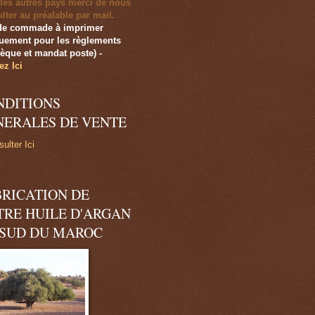
les autres pays merci de nous
lter au préalable par mail.
de commade à imprimer
uement pour les règlements
èque et mandat poste)
-
ez Ici
NDITIONS
NERALES DE VENTE
ulter Ici
BRICATION DE
TRE HUILE D'ARGAN
 SUD DU MAROC