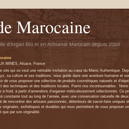
de Marocaine
uile d'Argan Bio et en Artisanat Marocain depuis 2008
ocaine
X MINES, Alsace, France
e site qui se veut une véritable invitation au cœur du Maroc Authentique. Depu
ys, sa culture et ses traditions, nous guide dans une aventure humaine et sens
sir de vous proposer une sélection de produits cosmétiques naturels et d'obje
ct des techniques et des traditions locales. Parmi nos incontournables : Notre
e à froid, à partir d’amendons d’arganier méticuleusement sélectionnés. Ce pr
lité constante tout au long de l’année, avec une conservation naturelle de deu
t de rencontrer des artisans passionnés, détenteurs de savoir-faire uniques 
s originales, esthétiques et durables qui nous permettent de vous proposer u
é que par son originalité.