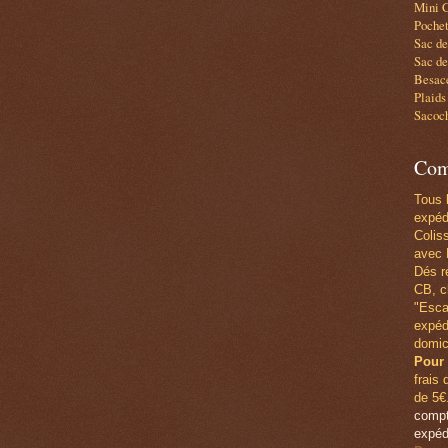
Mini C
Pochet
Sac d
Sac de
Besace
Plaids
Sacoc
Com
Tous 
expéd
Colis
avec 
Dés r
CB,
c
"Esca
expéd
domic
Pour 
frais 
de 5€
compt
expéd