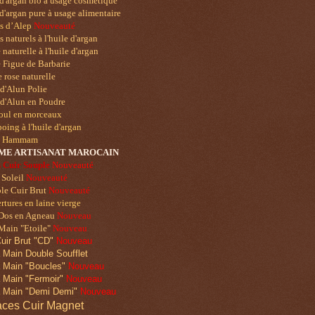
d'argan bio à usage cosmétique
d'argan pure à usage alimentaire
ns
d’Alep
Nouveauté
 naturels à l'huile d'argan
naturelle à l'huile d'argan
 Figue de Barbarie
 rose naturelle
 d'Alun Polie
 d'Alun en Poudre
oul en morceaux
ing à l'huile d'argan
u Hammam
ME ART
ISANAT MAROCAIN
 Cuir Souple
Nouveauté
 Soleil
Nouveauté
le Cuir Brut
Nouveauté
tures en laine vierge
 Dos en Agneau
Nouveau
Main "Etoile"
Nouveau
uir Brut "CD"
Nouveau
 Main Double Soufflet
 Main "Boucles"
Nouveau
 Main "Fermoir"
Nouveau
 Main "Demi Demi"
Nouveau
ces Cuir Magnet