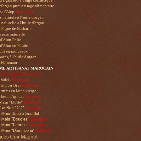
d'argan bio à usage cosmétique
d'argan pure à usage alimentaire
ns
d’Alep
Nouveauté
 naturels à l'huile d'argan
naturelle à l'huile d'argan
 Figue de Barbarie
 rose naturelle
 d'Alun Polie
 d'Alun en Poudre
oul en morceaux
ing à l'huile d'argan
u Hammam
ME ART
ISANAT MAROCAIN
 Cuir Souple
Nouveauté
 Soleil
Nouveauté
le Cuir Brut
Nouveauté
tures en laine vierge
 Dos en Agneau
Nouveau
Main "Etoile"
Nouveau
uir Brut "CD"
Nouveau
 Main Double Soufflet
 Main "Boucles"
Nouveau
 Main "Fermoir"
Nouveau
 Main "Demi Demi"
Nouveau
ces Cuir Magnet