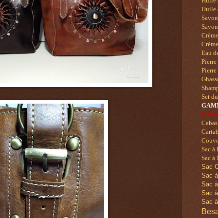
Huile 
Huile 
Savo
Savons
Crème 
Crème
Eau de
Pierre
Pierre
Ghass
Shampo
Set d
GAM
Cabas
Cabas
Cartab
Couver
Sac à
Sac à 
Sac C
Sac à
Sac à
Sac à
Sac à
Besa