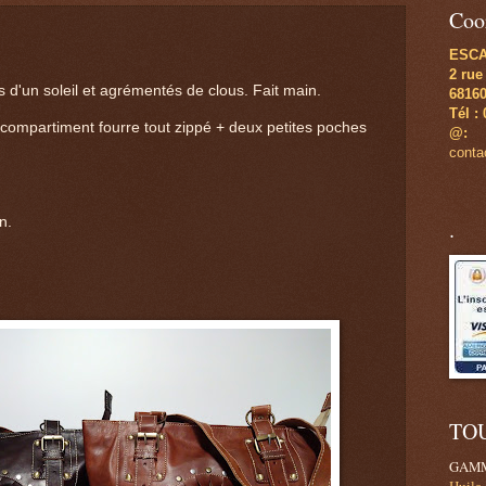
Coo
ESC
2 rue
 d'un soleil et agrémentés de clous. Fait main.
6816
Tél :
 compartiment fourre tout zippé + deux petites poches
@:
cont
n.
.
TO
GAMM