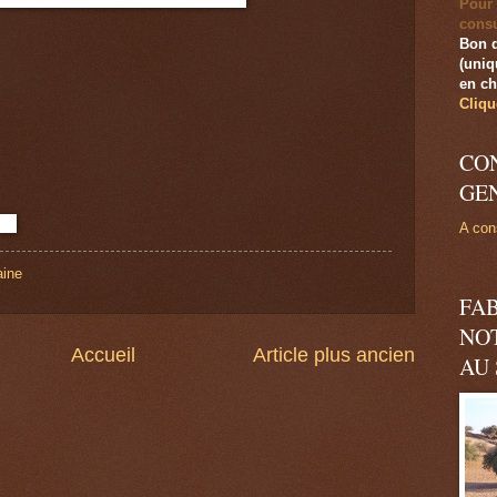
Pour 
consu
Bon 
(uniq
en ch
Cliqu
CO
GE
A cons
ine
FA
NO
Accueil
Article plus ancien
AU