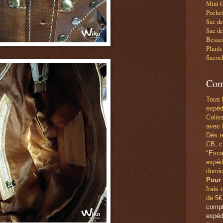
Mini C
Pochet
Sac d
Sac de
Besace
Plaids
Sacoc
Com
Tous 
expéd
Colis
avec 
Dés r
CB,
c
"Esca
expéd
domic
Pour 
frais 
de 5€
compt
expéd