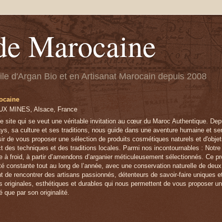
de Marocaine
uile d'Argan Bio et en Artisanat Marocain depuis 2008
ocaine
X MINES, Alsace, France
e site qui se veut une véritable invitation au cœur du Maroc Authentique. Depu
ys, sa culture et ses traditions, nous guide dans une aventure humaine et sens
sir de vous proposer une sélection de produits cosmétiques naturels et d'obje
ct des techniques et des traditions locales. Parmi nos incontournables : Notre
e à froid, à partir d’amendons d’arganier méticuleusement sélectionnés. Ce pr
lité constante tout au long de l’année, avec une conservation naturelle de deu
t de rencontrer des artisans passionnés, détenteurs de savoir-faire uniques 
s originales, esthétiques et durables qui nous permettent de vous proposer u
é que par son originalité.