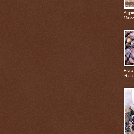
Argan
Maroc
Fruits
et en