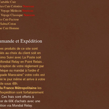
artable Cuir
tes Cuir Colorées
Nouveau
e Voyage Médecin
Nouveau
 Voyage Classique
Nouveau
s Cuir Facteur
 Sabra/Coton
he Cuir Homme
mande et Expédition
les produits de ce site sont
iés au choix du client soit en
simo Suivi avec La Poste soit
Mondial Relay en Point Relais..
éception de votre règlement par
hèque ou mandat
à l'ordre d'
pade Marocaine" votre colis est
ié le jour même et arrive à votre
ile sous 48h.
la France Métropolitaine
les
d'expédition sont forfaitairement
.
Ces frais sont offerts à
er de 60€ d'achats avec une
ition via Mondial Relay.