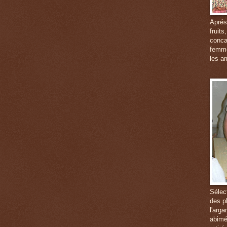
Aprés
fruits
conca
femme
les a
Sélec
des p
l'arg
abimé