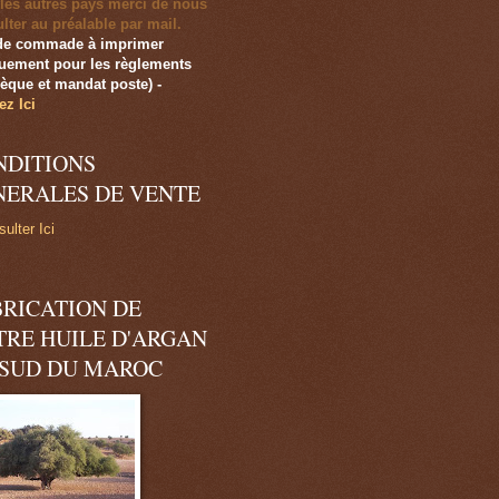
les autres pays merci de nous
lter au préalable par mail.
de commade à imprimer
uement pour les règlements
èque et mandat poste)
-
ez Ici
NDITIONS
NERALES DE VENTE
ulter Ici
BRICATION DE
TRE HUILE D'ARGAN
 SUD DU MAROC