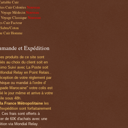
artable Cuir
tes Cuir Colorées
Nouveau
e Voyage Médecin
Nouveau
 Voyage Classique
Nouveau
s Cuir Facteur
 Sabra/Coton
he Cuir Homme
mande et Expédition
les produits de ce site sont
iés au choix du client soit en
simo Suivi avec La Poste soit
Mondial Relay en Point Relais..
éception de votre règlement par
hèque ou mandat
à l'ordre d'
pade Marocaine" votre colis est
ié le jour même et arrive à votre
ile sous 48h.
la France Métropolitaine
les
d'expédition sont forfaitairement
.
Ces frais sont offerts à
er de 60€ d'achats avec une
ition via Mondial Relay.