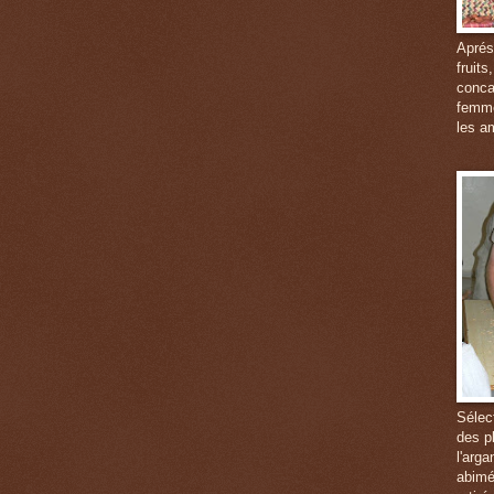
Aprés
fruits
conca
femme
les a
Sélec
des p
l'arg
abimé