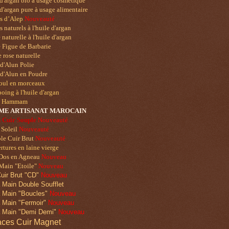
d'argan bio à usage cosmétique
d'argan pure à usage alimentaire
ns
d’Alep
Nouveauté
 naturels à l'huile d'argan
naturelle à l'huile d'argan
 Figue de Barbarie
 rose naturelle
 d'Alun Polie
 d'Alun en Poudre
oul en morceaux
ing à l'huile d'argan
u Hammam
ME ART
ISANAT MAROCAIN
 Cuir Souple
Nouveauté
 Soleil
Nouveauté
le Cuir Brut
Nouveauté
tures en laine vierge
 Dos en Agneau
Nouveau
Main "Etoile"
Nouveau
uir Brut "CD"
Nouveau
 Main Double Soufflet
 Main "Boucles"
Nouveau
 Main "Fermoir"
Nouveau
 Main "Demi Demi"
Nouveau
ces Cuir Magnet