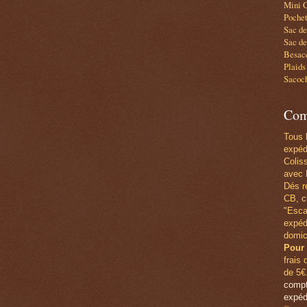
Mini C
Pochet
Sac d
Sac de
Besace
Plaids
Sacoc
Com
Tous 
expéd
Colis
avec 
Dés r
CB,
c
"Esca
expéd
domic
Pour 
frais 
de 5€
compt
expéd