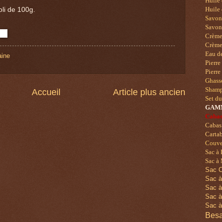
Huile 
li de 100g.
Huile 
Savo
Savons
Crème 
Crème
Eau de
ine
Pierre
Pierre
Ghass
Shampo
Accueil
Article plus ancien
Set d
GAM
Cabas
Cabas
Cartab
Couver
Sac à
Sac à 
Sac C
Sac à
Sac à
Sac à
Sac à
Besa