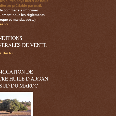
les autres pays merci de nous
lter au préalable par mail.
de commade à imprimer
uement pour les règlements
èque et mandat poste)
-
ez Ici
NDITIONS
NERALES DE VENTE
ulter Ici
BRICATION DE
TRE HUILE D'ARGAN
 SUD DU MAROC