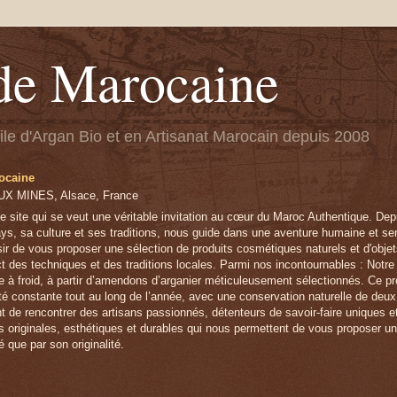
de Marocaine
uile d'Argan Bio et en Artisanat Marocain depuis 2008
ocaine
X MINES, Alsace, France
e site qui se veut une véritable invitation au cœur du Maroc Authentique. Depu
ys, sa culture et ses traditions, nous guide dans une aventure humaine et sens
sir de vous proposer une sélection de produits cosmétiques naturels et d'obje
ct des techniques et des traditions locales. Parmi nos incontournables : Notre
e à froid, à partir d’amendons d’arganier méticuleusement sélectionnés. Ce pr
lité constante tout au long de l’année, avec une conservation naturelle de deu
t de rencontrer des artisans passionnés, détenteurs de savoir-faire uniques 
s originales, esthétiques et durables qui nous permettent de vous proposer u
é que par son originalité.