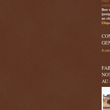
Pour 
consu
Bon 
(uniq
en ch
Cliqu
CO
GE
A cons
FA
NO
AU