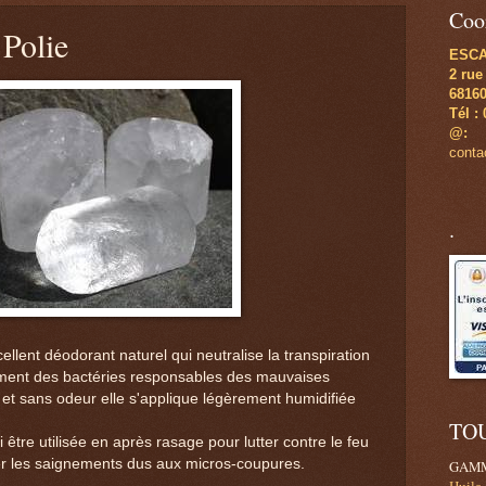
Coo
 Polie
ESC
2 rue
6816
Tél :
@:
cont
.
ellent déodorant naturel qui neutralise la transpiration
ment des bactéries responsables des mauvaises
et sans odeur elle s'applique légèrement humidifiée
TO
 être utilisée en après rasage pour lutter contre le feu
per les saignements dus aux micros-coupures.
GAMM