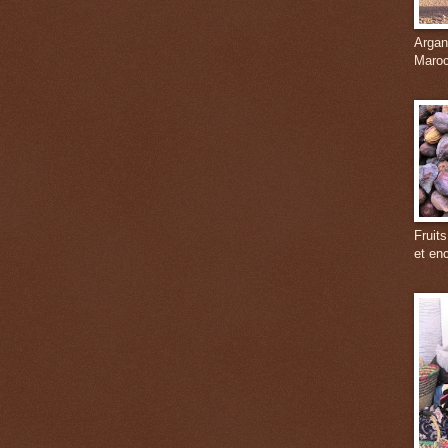
Argan
Maroc
Fruits
et en