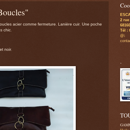
Coo
Boucles"
ESC
2 rue
boucles acier comme fermeture. Lanière cuir. Une poche
6816
s chic.
Tél :
@:
cont
t noir.
.
TO
GAMM