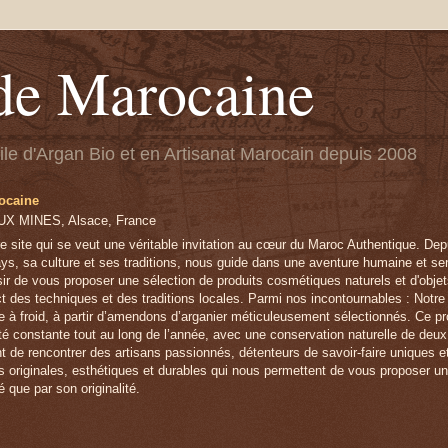
de Marocaine
uile d'Argan Bio et en Artisanat Marocain depuis 2008
ocaine
X MINES, Alsace, France
e site qui se veut une véritable invitation au cœur du Maroc Authentique. Depu
ys, sa culture et ses traditions, nous guide dans une aventure humaine et sens
sir de vous proposer une sélection de produits cosmétiques naturels et d'obje
ct des techniques et des traditions locales. Parmi nos incontournables : Notre
e à froid, à partir d’amendons d’arganier méticuleusement sélectionnés. Ce pr
lité constante tout au long de l’année, avec une conservation naturelle de deu
t de rencontrer des artisans passionnés, détenteurs de savoir-faire uniques 
s originales, esthétiques et durables qui nous permettent de vous proposer u
é que par son originalité.