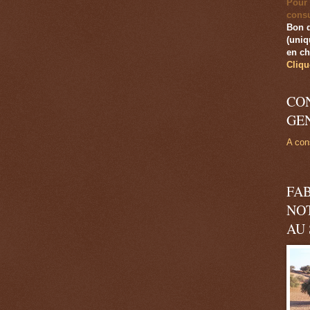
Pour 
consu
Bon 
(uniq
en ch
Cliqu
CO
GE
A cons
FA
NO
AU