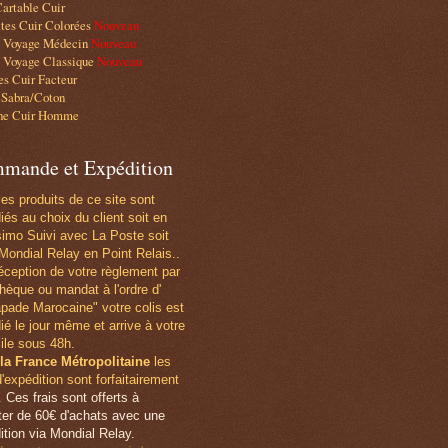
artable Cuir
tes Cuir Colorées
Nouveau
e Voyage Médecin
Nouveau
 Voyage Classique
Nouveau
s Cuir Facteur
 Sabra/Coton
he Cuir Homme
mande et Expédition
les produits de ce site sont
iés au choix du client soit en
simo Suivi avec La Poste soit
Mondial Relay en Point Relais..
éception de votre règlement par
hèque ou mandat
à l'ordre d'
pade Marocaine" votre colis est
ié le jour même et arrive à votre
ile sous 48h.
la France Métropolitaine
les
d'expédition sont forfaitairement
.
Ces frais sont offerts à
er de 60€ d'achats avec une
ition via Mondial Relay.