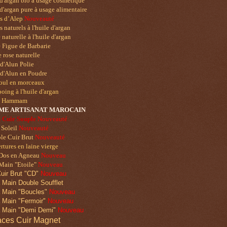
d'argan bio à usage cosmétique
d'argan pure à usage alimentaire
ns
d’Alep
Nouveauté
 naturels à l'huile d'argan
naturelle à l'huile d'argan
 Figue de Barbarie
 rose naturelle
 d'Alun Polie
 d'Alun en Poudre
oul en morceaux
ing à l'huile d'argan
u Hammam
ME ART
ISANAT MAROCAIN
 Cuir Souple
Nouveauté
 Soleil
Nouveauté
le Cuir Brut
Nouveauté
tures en laine vierge
 Dos en Agneau
Nouveau
Main "Etoile"
Nouveau
uir Brut "CD"
Nouveau
 Main Double Soufflet
 Main "Boucles"
Nouveau
 Main "Fermoir"
Nouveau
 Main "Demi Demi"
Nouveau
ces Cuir Magnet