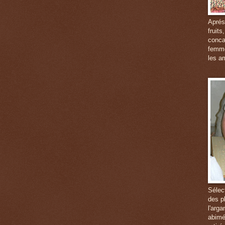
Aprés
fruits
conca
femme
les a
Sélec
des p
l'arg
abimé