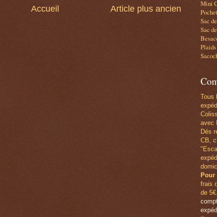
Mini C
Accueil
Article plus ancien
Pochet
Sac d
Sac de
Besace
Plaids
Sacoc
Com
Tous 
expéd
Colis
avec 
Dés r
CB,
c
"Esca
expéd
domic
Pour 
frais 
de 5€
compt
expéd