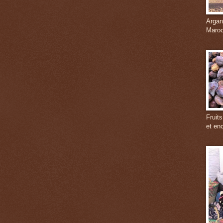
Argan
Maroc
Fruits
et en