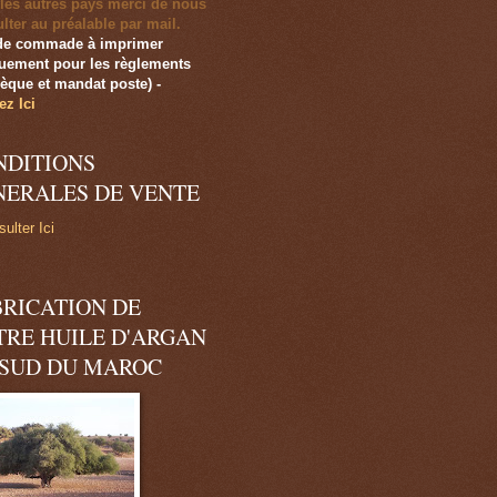
les autres pays merci de nous
lter au préalable par mail.
de commade à imprimer
uement pour les règlements
èque et mandat poste)
-
ez Ici
NDITIONS
NERALES DE VENTE
ulter Ici
BRICATION DE
TRE HUILE D'ARGAN
 SUD DU MAROC