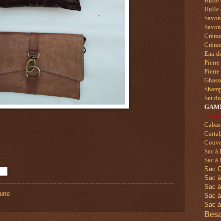
Huile 
Huile 
Savo
Savons
Crème 
Crème
Eau de
Pierre
Pierre
Ghass
Shampo
Set d
GAM
Cabas
Cabas
Cartab
Couver
Sac à
Sac à 
Sac C
Sac à
Sac à
ine
Sac à
Sac à
Besa